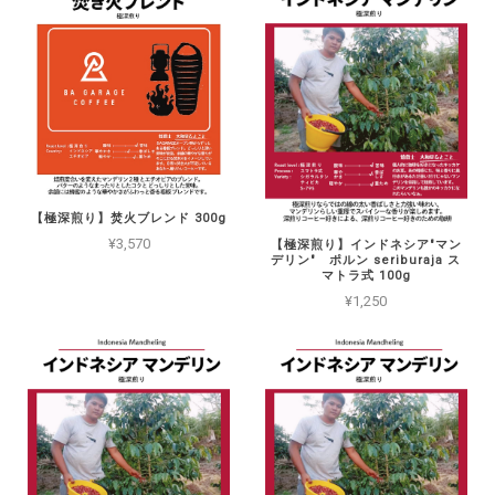
【極深煎り】焚火ブレンド 300g
¥3,570
【極深煎り】インドネシア"マン
デリン" ポルン seriburaja ス
マトラ式 100g
¥1,250