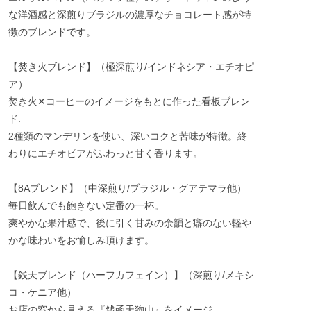
な洋酒感と深煎りブラジルの濃厚なチョコレート感が特
徴のブレンドです。
【焚き火ブレンド】（極深煎り/インドネシア・エチオピ
ア）
焚き火✕コーヒーのイメージをもとに作った看板ブレン
ド.
2種類のマンデリンを使い、深いコクと苦味が特徴。終
わりにエチオピアがふわっと甘く香ります。
【8Aブレンド】（中深煎り/ブラジル・グアテマラ他）
毎日飲んでも飽きない定番の一杯。
爽やかな果汁感で、後に引く甘みの余韻と癖のない軽や
かな味わいをお愉しみ頂けます。
【銭天ブレンド（ハーフカフェイン）】（深煎り/メキシ
コ・ケニア他）
お店の窓から見える『銭函天狗山』をイメージ。