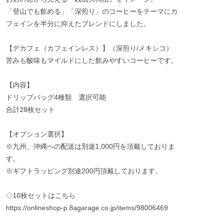
「登山でも飲める」「深煎り」のコーヒーをテーマにカ
フェインを半分に抑えたブレンドにしました。
【デカフェ（カフェインレス）】（深煎り/メキシコ）
苦みも酸味もマイルドにした飲みやすいコーヒーです。
【内容】
ドリップバッグ4種類 選択可能
合計28枚セット
【オプション選択】
※九州、沖縄への配送は別途1,000円を頂戴しておりま
す。
※ギフトラッピング別途200円頂戴しております。
◇10枚セットはこちら
https://onlineshop-p.8agarage.co.jp/items/98006469