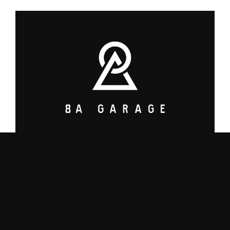
8A GARAGE PRODUCT
ブランド名の8A GARAGE PRODUCT（ヤエイガレージプロダクト）は「自分
たちが最高Aランクと思うギアを作り出そう」の思いが込められています。
地元北海道の製造業者様と協力し、機能性とルックスの両方を兼ね備えた、オ
リジナリティあるアウトドア製品を開発しています。