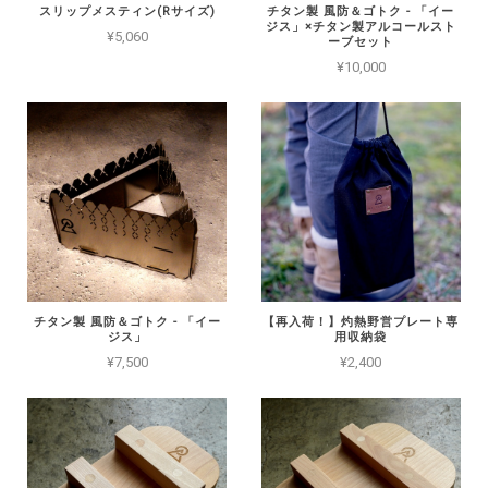
スリップメスティン(Rサイズ)
チタン製 風防＆ゴトク - 「イー
ジス」×チタン製アルコールスト
¥5,060
ーブセット
¥10,000
チタン製 風防＆ゴトク - 「イー
【再入荷！】灼熱野営プレート専
ジス」
用収納袋
¥7,500
¥2,400