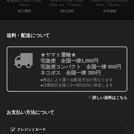
蝦夷鹿のCamp Gear
Resin Pizza Plate
Resin Cutting Board
Stand
2026 ver.「Poplar」
Mini 「Break」
¥27,800
¥35,200
¥19,800
送料・配送について
★ヤマト運輸★
宅急便 全国一律1,000円
宅急便コンパクト 全国一律 800円
ネコポス 全国一律 385円
●商品により選べる配送方法が異なります
●日曜祝日を除く2〜4日以内に発送します
詳しい送料はこちら
お支払い方法について
クレジットカード