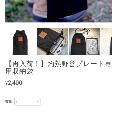
【再入荷！】灼熱野営プレート専
用収納袋
2,400
¥
数量