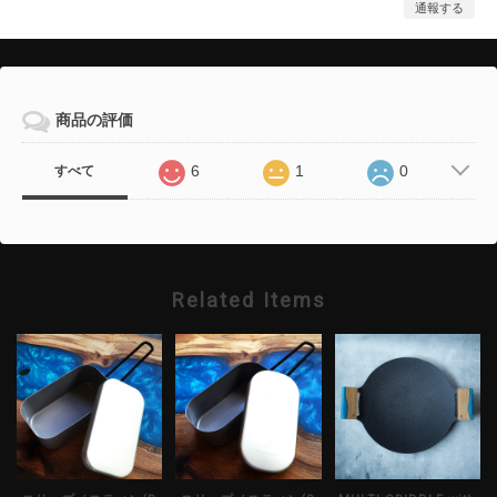
通報する
商品の評価
6
1
0
すべて
Related Items