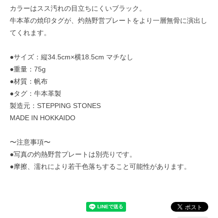
カラーはスス汚れの目立ちにくいブラック。
牛本革の焼印タグが、灼熱野営プレートをより一層無骨に演出し
てくれます。
●サイズ：縦34.5cm×横18.5cm マチなし
●重量：75g
●材質：帆布
●タグ：牛本革製
製造元：STEPPING STONES
MADE IN HOKKAIDO
〜注意事項〜
●写真の灼熱野営プレートは別売りです。
●摩擦、濡れにより若干色落ちすること可能性があります。