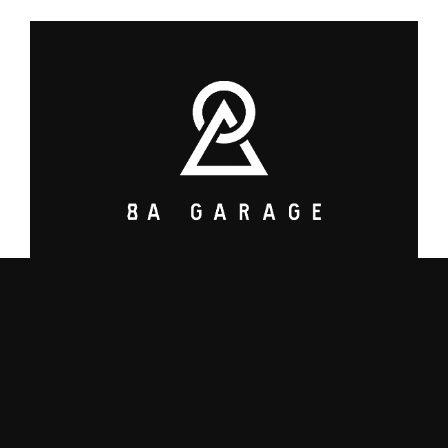
8A GARAGE PRODUCT
ブランド名の8A GARAGE PRODUCT（ヤエイガレージプロダクト）は「自分
たちが最高Aランクと思うギアを作り出そう」の思いが込められています。
地元北海道の製造業者様と協力し、機能性とルックスの両方を兼ね備えた、オ
リジナリティあるアウトドア製品を開発しています。