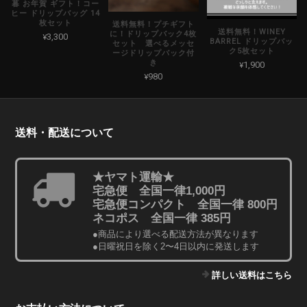
暮 お年賀 ギフト！コー
ヒー ドリップバッグ 14
枚セット
送料無料！プチギフト
送料無料！WINEY
に！ドリップバック4枚
¥3,300
BARREL ドリップバッ
セット 選べるメッセ
ク5枚セット
ージドリップバック付
き
¥1,900
¥980
送料・配送について
★ヤマト運輸★
宅急便 全国一律1,000円
宅急便コンパクト 全国一律 800円
ネコポス 全国一律 385円
●商品により選べる配送方法が異なります
●日曜祝日を除く2〜4日以内に発送します
詳しい送料はこちら