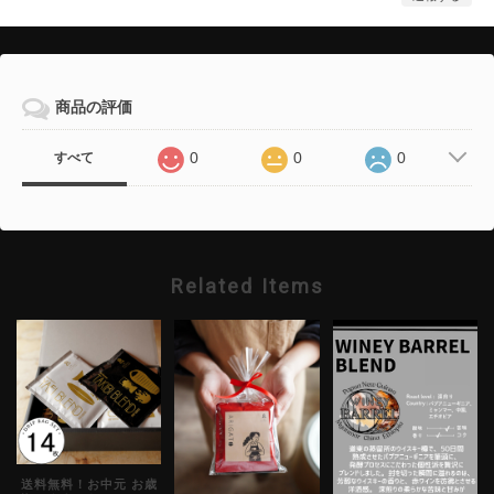
商品の評価
0
0
0
すべて
Related Items
送料無料！お中元 お歳