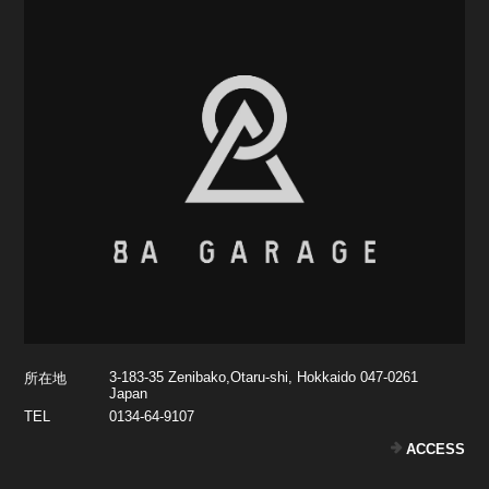
3-183-35 Zenibako,Otaru-shi, Hokkaido 047-0261
所在地
Japan
TEL
0134-64-9107
ACCESS