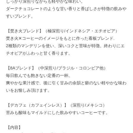
しっかり深煎りながらも軽やかな味わい。
ダークチョコレートのような甘い香りと香ばしさが特徴の飲みや
すいブレンド。
【焚き火ブレンド】（極深煎り/インドネシア・エチオピア）
焚き火✕コーヒーのイメージをもとに作った看板ブレンド.
2種類のマンデリンを使い、深いコクと苦味が特徴。終わりにエ
チオピアがふわっと甘く香ります。
【8Aブレンド】（中深煎り/ブラジル・コロンビア他）
毎日飲んでも飽きない定番の一杯。
爽やかな果汁感で、後に引く甘みの余韻と癖のない軽やかな味わ
いをお愉しみ頂けます。
【デカフェ（カフェインレス）】（深煎り/メキシコ）
苦みも酸味もマイルドにした飲みやすいコーヒーです。
【内容】