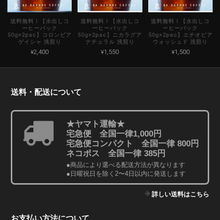
送料無料！【水出しコ
送料無料！【水出しコ
送料無料！【水出しコ
ーヒーバック
ーヒーバック
ーヒーバック
50g×2pac】コロンビア
50g×2pac】ニカラグア
50g×2pac】エチオピア
ゲイシャ 浅煎り
ナチュラル 浅煎り
ウォッシュド 浅煎り
¥2,400
¥1,550
¥1,500
送料・配送について
★ヤマト運輸★
宅急便 全国一律1,000円
宅急便コンパクト 全国一律 800円
ネコポス 全国一律 385円
●商品により選べる配送方法が異なります
●日曜祝日を除く2〜4日以内に発送します
詳しい送料はこちら
お支払い方法について