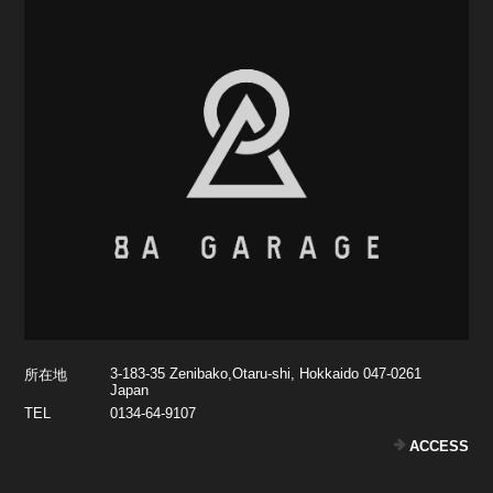
3-183-35 Zenibako,Otaru-shi, Hokkaido 047-0261
所在地
Japan
TEL
0134-64-9107
ACCESS