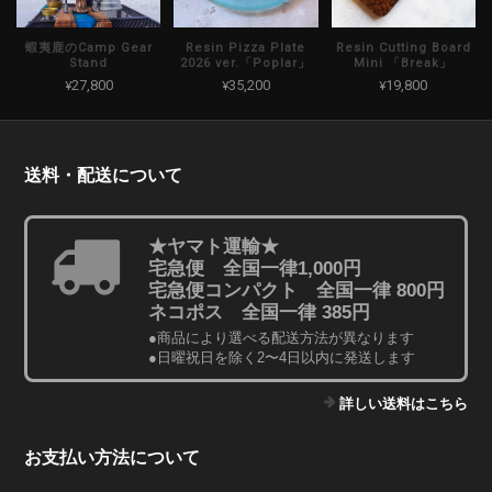
蝦夷鹿のCamp Gear
Resin Pizza Plate
Resin Cutting Board
Stand
2026 ver.「Poplar」
Mini 「Break」
¥27,800
¥35,200
¥19,800
送料・配送について
★ヤマト運輸★
宅急便 全国一律1,000円
宅急便コンパクト 全国一律 800円
ネコポス 全国一律 385円
●商品により選べる配送方法が異なります
●日曜祝日を除く2〜4日以内に発送します
詳しい送料はこちら
お支払い方法について