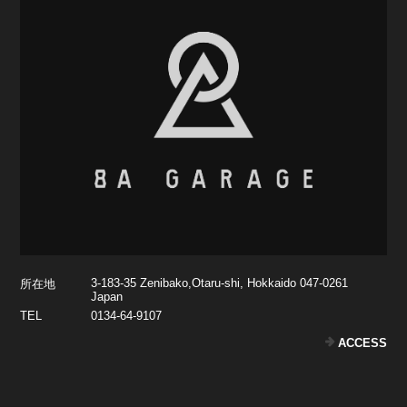
3-183-35 Zenibako,Otaru-shi, Hokkaido 047-0261
所在地
Japan
TEL
0134-64-9107
ACCESS