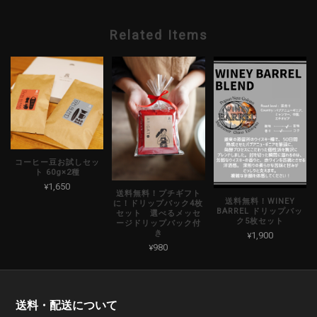
Related Items
コーヒー豆お試しセッ
ト 60g×2種
¥1,650
送料無料！プチギフト
送料無料！WINEY
に！ドリップバック4枚
BARREL ドリップバッ
セット 選べるメッセ
ク5枚セット
ージドリップバック付
き
¥1,900
¥980
送料・配送について