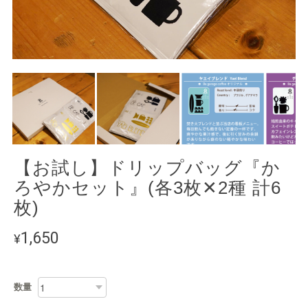
【お試し】ドリップバッグ『か
ろやかセット』(各3枚✕2種 計6
枚)
1,650
¥
数量