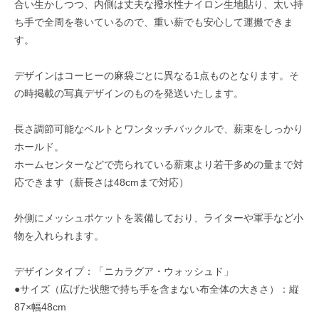
合い生かしつつ、内側は丈夫な撥水性ナイロン生地貼り、太い持
ち手で全周を巻いているので、重い薪でも安心して運搬できま
す。
デザインはコーヒーの麻袋ごとに異なる1点ものとなります。そ
の時掲載の写真デザインのものを発送いたします。
長さ調節可能なベルトとワンタッチバックルで、薪束をしっかり
ホールド。
ホームセンターなどで売られている薪束より若干多めの量まで対
応できます（薪長さは48cmまで対応）
外側にメッシュポケットを装備しており、ライターや軍手など小
物を入れられます。
デザインタイプ：「ニカラグア・ウォッシュド」
●サイズ（広げた状態で持ち手を含まない布全体の大きさ）：縦
87×幅48cm