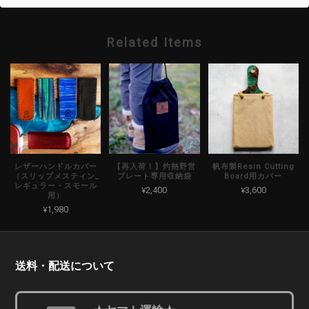
Related Items
レザーハンドルカバー
【再入荷！】灼熱野営
帆布製Resin Cutting
（スリップメスティン_
プレート専用収納袋
Board用カバー
レギュラー・スモール
¥2,400
¥3,600
用）
¥1,980
送料・配送について