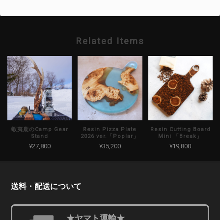
Related Items
蝦夷鹿のCamp Gear
Resin Pizza Plate
Resin Cutting Board
Stand
2026 ver.「Poplar」
Mini 「Break」
¥27,800
¥35,200
¥19,800
送料・配送について
★ヤマト運輸★