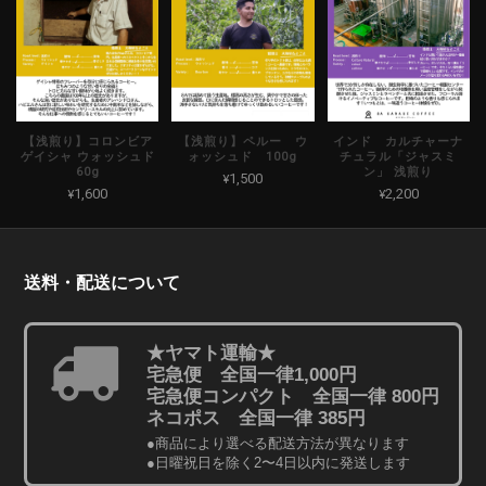
【浅煎り】コロンビア
【浅煎り】ペルー ウ
インド カルチャーナ
ゲイシャ ウォッシュド
ォッシュド 100g
チュラル「ジャスミ
60g
ン」 浅煎り
¥1,500
¥1,600
¥2,200
送料・配送について
★ヤマト運輸★
宅急便 全国一律1,000円
宅急便コンパクト 全国一律 800円
ネコポス 全国一律 385円
●商品により選べる配送方法が異なります
●日曜祝日を除く2〜4日以内に発送します