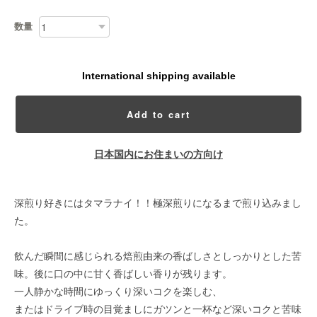
数量
International shipping available
Add to cart
日本国内にお住まいの方向け
深煎り好きにはタマラナイ！！極深煎りになるまで煎り込みまし
た。
飲んだ瞬間に感じられる焙煎由来の香ばしさとしっかりとした苦
味。後に口の中に甘く香ばしい香りが残ります。
一人静かな時間にゆっくり深いコクを楽しむ、
またはドライブ時の目覚ましにガツンと一杯など深いコクと苦味