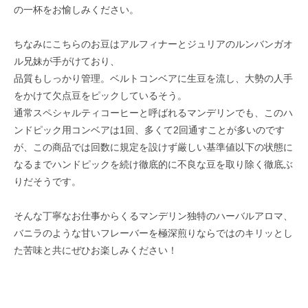
の一杯をお愉しみください。
ちなみにこちらのお豆はアルフィナーとジュリアのルンバンガオ
ル兄妹が手がけており、
品質もしっかり管理。ベルトコンベアに生豆を流し、大勢の人手
をかけて欠点豆をピックしているそう。
通常スペシャルティコーヒーと呼ばれるマンデリンでも、このハ
ンドピック用コンベアは1回、多くて2回通すことが多いのです
が、この商品では回数に規定を設けず厳しい基準値以下の状態に
なるまでハンドピックを続け徹底的に不良な豆を取り除く徹底ぶ
りだそうです。
そんな丁寧なお仕事からくるマンデリン独特のハーバルアロマ、
バニラのような甘いフレーバーを極深煎りならではのキリッとし
た苦味と共にぜひお楽しみください！