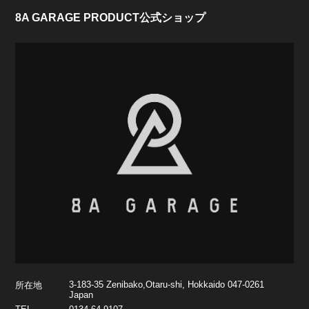
8A GARAGE PRODUCT公式ショップ
3-183-35 Zenibako,Otaru-shi, Hokkaido 047-0261
所在地
Japan