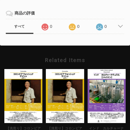
商品の評価
0
0
0
すべて
Related Items
【浅煎り】コロンビア
【浅煎り】コロンビア
インド カルチャーナ