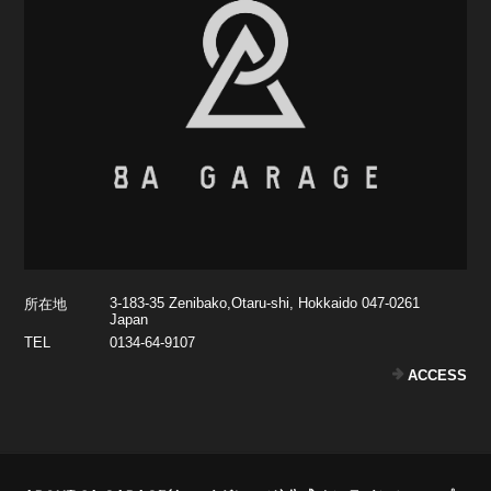
3-183-35 Zenibako,Otaru-shi, Hokkaido 047-0261
所在地
Japan
TEL
0134-64-9107
ACCESS