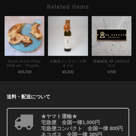
Related Items
Resin Pizza Plate
木製品メンテナンス用
真鍮銘板 8A GARAGE
2026 ver.「Poplar」
オイル
ロゴ
¥35,200
¥3,200
¥700
送料・配送について
★ヤマト運輸★
宅急便 全国一律1,000円
宅急便コンパクト 全国一律 800円
ネコポス 全国一律 385円