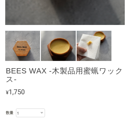
BEES WAX -木製品用蜜蝋ワック
ス-
1,750
¥
数量