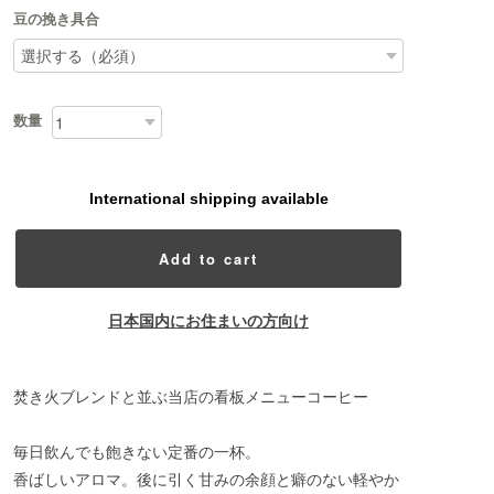
豆の挽き具合
数量
International shipping available
Add to cart
日本国内にお住まいの方向け
焚き火ブレンドと並ぶ当店の看板メニューコーヒー
毎日飲んでも飽きない定番の一杯。
香ばしいアロマ。後に引く甘みの余顔と癖のない軽やか