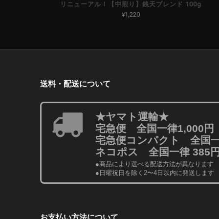
リニューアル！【中煎り】銭天ブレンド 100g
¥1,220
送料・配送について
★ヤマト運輸★
宅急便 全国一律1,000円
宅急便コンパクト 全国一律
ネコポス 全国一律 385
●商品により選べる配送方法が異なります
●日曜祝日を除く2〜4日以内に発送します
お支払い方法について