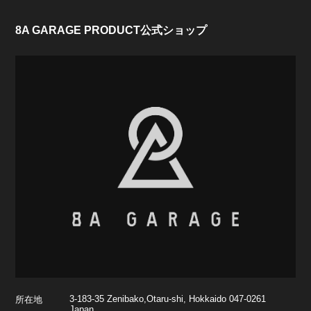
8A GARAGE PRODUCT公式ショップ
3-183-35 Zenibako,Otaru-shi, Hokkaido 047-0261
所在地
Japan